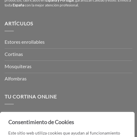
productos, fabricados en
España y Portugal
, garantizan calidad y estilo. Envíos a
toda
España
con la mejor atención profesional.
ARTÍCULOS
Estores enrollables
Cortinas
Mosquiteras
Alfombras
TU CORTINA ONLINE
Medición y montaje
Consentimiento de Cookies
Quiénes somos
Este sitio web utiliza cookies que ayudan al funcionamiento