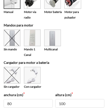
Manual
Motor via
Motor batería
Motor para
radio
pulsador
Mandos para motor
Sin mando
Mando 1
Multicanal
Canal
Cargador para motor a bateria
Sin cargador
Con cargador
anchura (cm)
altura (cm)