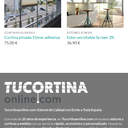
CORTINAS PLISADAS
ESTORES SCREEN
Cortina plisada 15mm adhesiva
Estor enrollable Screen 3%
75,00 €
36,90 €
Tucortinaonline.com: Estores de Calidad con Envío a Toda España
Con más de
20 años de experiencia
, en
Tucortinaonline.com
ofrecemos
estores y
cortinas a medida
con un servicio
rápido, económico y personalizado
. Nuestros