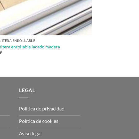
ITERA ENROLLABLE
itera enrollable lacado madera
 €
LEGAL
Política de privacidad
Política de cookies
Aviso legal