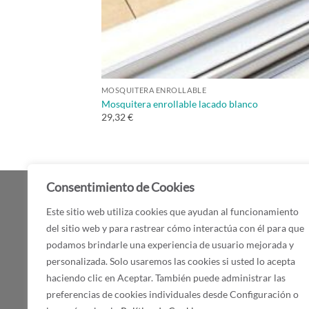
MOSQUITERA ENROLLABLE
Mosquitera enrollable lacado blanco
29,32 €
Consentimiento de Cookies
AR
Este sitio web utiliza cookies que ayudan al funcionamiento
del sitio web y para rastrear cómo interactúa con él para que
Tucortinaonline.com: Estores de Calidad con
Esto
podamos brindarle una experiencia de usuario mejorada y
Envío a Toda España
personalizada. Solo usaremos las cookies si usted lo acepta
Cort
Con más de
20 años de experiencia
, en
haciendo clic en Aceptar. También puede administrar las
Tucortinaonline.com
ofrecemos
estores y
cortinas a medida
con un servicio
rápido,
preferencias de cookies individuales desde Configuración o
Mos
económico y personalizado
. Nuestros