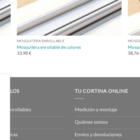
MOSQUITERA ENROLLABLE
MOSQU
Mosquitera enrollable de colores
Mosqu
33,98 €
38,76
TÍCULOS
TU CORTINA ONLINE
res enrollables
Medición y montaje
inas
Quiénes somos
quiteras
Envíos y devoluciones