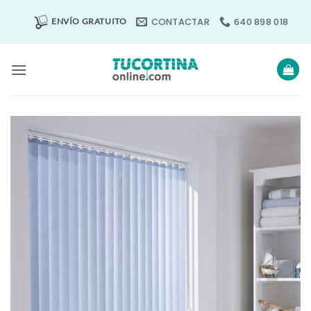
Saltar
CONTACTAR
640 898 018
ENVÍO GRATUITO
al
contenido