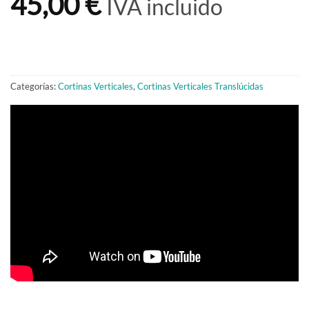
45,00 €
IVA incluido
Categorías:
Cortinas Verticales
,
Cortinas Verticales Translúcidas